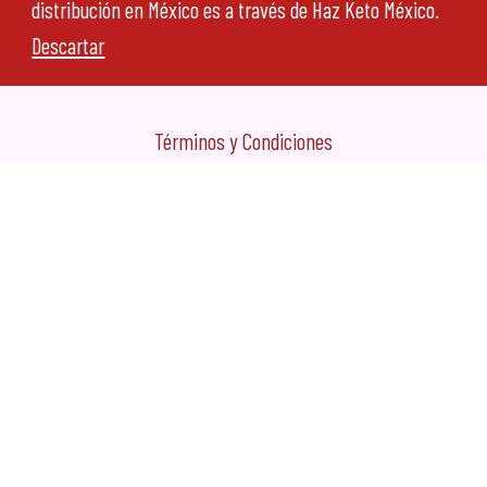
Legales
distribución en México es a través de Haz Keto México.
Descartar
Aviso de Privacidad
Términos y Condiciones
Representación exclusiva en México por XABONE-
HAZKETO
©2026 The SOLA
Company. Todos los derechos reservados.
®