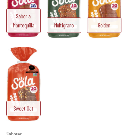
Sabor a
Mantequilla
Multigrano
Golden
Sweet Oat
Sabores