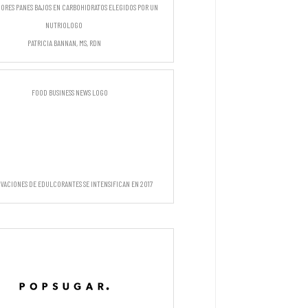
jores panes bajos en carbohidratos elegidos por un
nutriologo
Patricia Bannan, MS, RDN
ovaciones de edulcorantes se intensifican en 2017