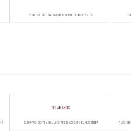
Mitos nutricionales que debemos perder en 2019
Ten
The Atlantic
 no
El sorprendente vínculo entre el azúcar y el Alzheimer
Que signi