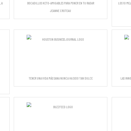
la
Bocadillos keto-Amigables para poner en tu radar
Los 10 me
Jeanne Croteau
Tener una vida más sana nunca ha sido tan dulce
Las inn