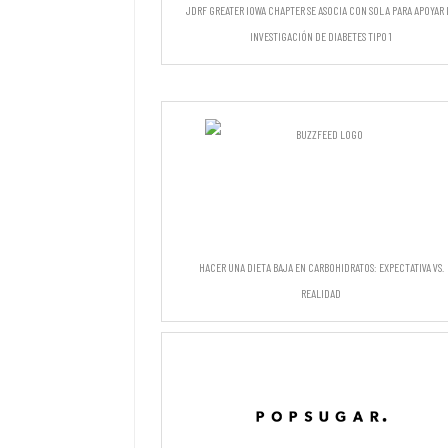
JDRF Greater Iowa Chapter se asocia con SOLA para apoyar 
investigación de diabetes tipo 1
Hacer una dieta baja en carbohidratos: Expectativa vs.
Realidad