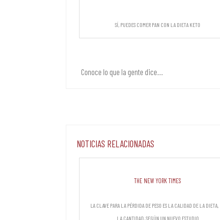
Sí, puedes comer pan con la dieta Keto
Conoce lo que la gente dice…
Noticias Relacionadas
The New York Times
La clave para la pérdida de peso es la calidad de la dieta,
la cantidad, según un nuevo estudio