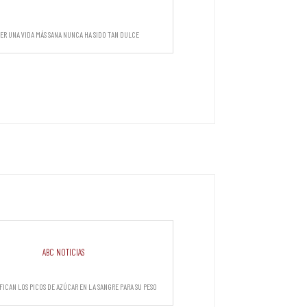
er una vida más sana nunca ha sido tan dulce
ABC Noticias
fican los picos de azúcar en la sangre para su peso