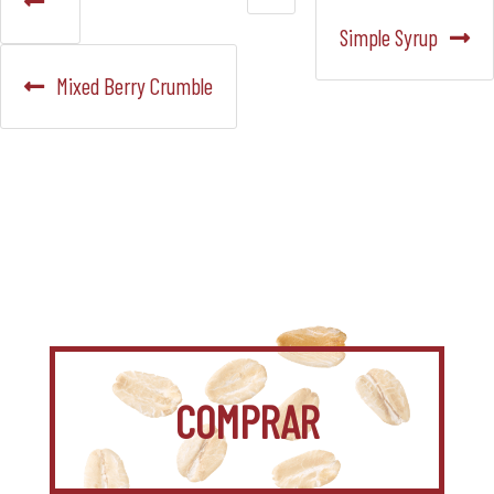
de
Siguiente:
Simple Syrup
entradas
Anterior:
Mixed Berry Crumble
COMPRAR