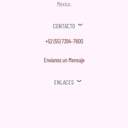
México.
Contacto
+52 (55) 7394-7600
Envíanos un Mensaje
Enlaces
⚠ Ofertas, Promociones, Publicidad no solicitada no será tomada en
cuenta.