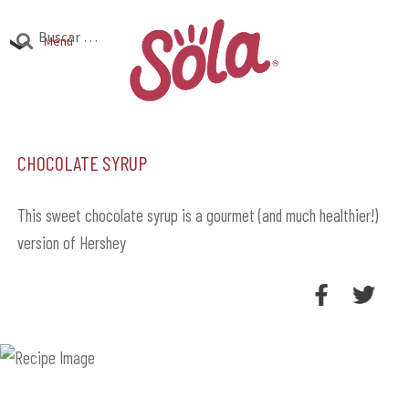
Ir
Ir
Buscar:
a
al
Menú
la
contenido
Productos
navegación
Expandi
el
Chocolate Syrup
Investigación
Expandi
menú
el
hijo
Encuentra Sola
Expandi
menú
This sweet chocolate syrup is a gourmet (and much healthier!)
el
version of Hershey
hijo
menú
hijo