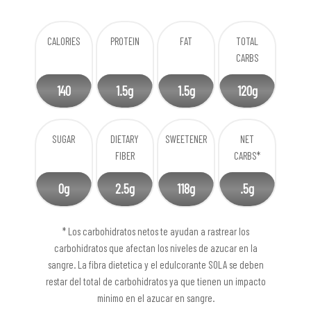
CALORIES
PROTEIN
FAT
TOTAL
CARBS
140
1.5g
1.5g
120g
SUGAR
DIETARY
SWEETENER
NET
FIBER
CARBS*
0g
2.5g
118g
.5g
* Los carbohidratos netos te ayudan a rastrear los
carbohidratos que afectan los niveles de azucar en la
sangre. La fibra dietetica y el edulcorante SOLA se deben
restar del total de carbohidratos ya que tienen un impacto
minimo en el azucar en sangre.