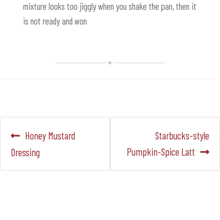
mixture looks too jiggly when you shake the pan, then it
is not ready and won
Navegación
Anterior:
Siguiente:
Honey Mustard
Starbucks-style
de
Pumpkin-Spice Latt
Dressing
entradas