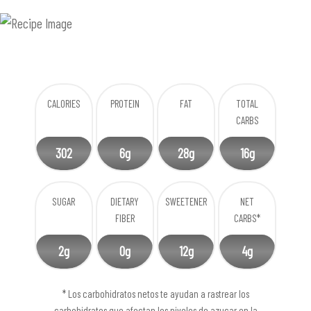
CALORIES
PROTEIN
FAT
TOTAL
CARBS
302
6g
28g
16g
SUGAR
DIETARY
SWEETENER
NET
FIBER
CARBS*
2g
0g
12g
4g
* Los carbohidratos netos te ayudan a rastrear los
carbohidratos que afectan los niveles de azucar en la