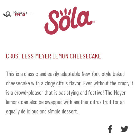
Ir
Ir
Buscar:
a
al
Menú
la
contenido
Productos
navegación
Expandi
el
Crustless Meyer Lemon Cheesecake
Investigación
Expandi
menú
el
hijo
Encuentra Sola
Expandi
menú
This is a classic and easily adaptable New York-style baked
el
cheesecake with a zingy citrus flavor. Even without the crust, it
hijo
menú
is a crowd-pleaser that is satisfying and festive! The Meyer
hijo
lemons can also be swapped with another citrus fruit for an
equally delicious and simple dessert.