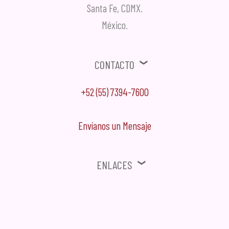
Santa Fe, CDMX.
México.
Contacto
+52 (55) 7394-7600
Envíanos un Mensaje
Enlaces
⚠ Ofertas, Promociones, Publicidad no solicitada no será tomada en
cuenta.