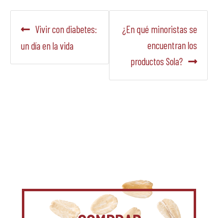
Navegación
Anterior:
Siguiente:
Vivir con diabetes:
¿En qué minoristas se
de
encuentran los
un día en la vida
productos Sola?
entradas