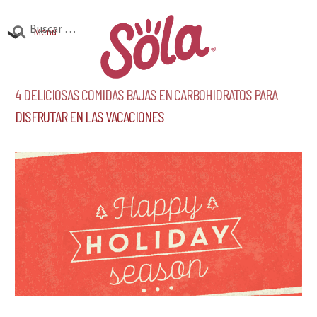
Ir
Ir
Buscar:
a
al
Menú
la
contenido
Productos
navegación
Expandi
4 deliciosas comidas bajas en carbohidratos para
el
disfrutar en las vacaciones
Investigación
Expandi
menú
el
hijo
Encuentra Sola
Expandi
menú
el
hijo
menú
hijo