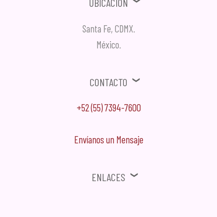
Ubicación
Santa Fe, CDMX.
México.
Contacto
+52 (55) 7394-7600
Envíanos un Mensaje
Enlaces
⚠ Ofertas, Promociones, Publicidad no solicitada no será tomada en
cuenta.