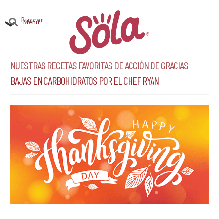
Ir
Ir
Buscar:
a
al
Menú
la
contenido
Productos
navegación
Expandi
Nuestras recetas favoritas de acción de gracias
el
bajas en carbohidratos por el chef Ryan
Investigación
Expandi
menú
el
hijo
Encuentra Sola
Expandi
menú
el
hijo
menú
hijo