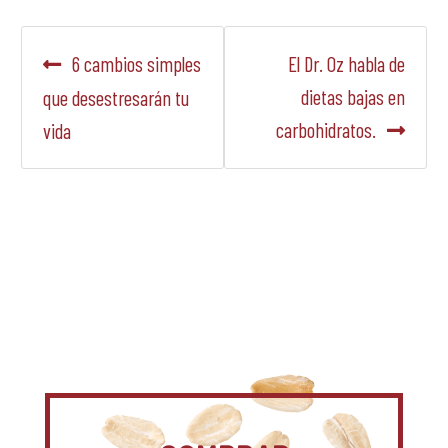
Navegación
Anterior:
Siguiente:
6 cambios simples
El Dr. Oz habla de
de
dietas bajas en
que desestresarán tu
carbohidratos.
vida
entradas