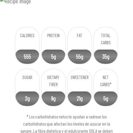
CALORIES
PROTEIN
FAT
TOTAL
CARBS
555
5g
55g
35g
SUGAR
DIETARY
SWEETENER
NET
FIBER
CARBS*
2g
9g
21g
5g
* Los carbohidratos netos te ayudan a rastrear los
carbohidratos que afectan los niveles de azucar en la
sangre. La fibra dietetica y el edulcorante SOLA se deben