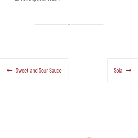
Navegación
Anterior:
Siguiente:
Sweet and Sour Sauce
Sola
de
entradas