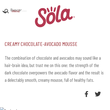
Ir
Ir
Buscar:
a
al
Menú
la
contenido
Productos
navegación
Expandi
el
Creamy Chocolate-Avocado Mousse
Investigación
Expandi
menú
el
hijo
Encuentra Sola
Expandi
menú
The combination of chocolate and avocados may sound like a
el
hair-brain idea, but trust me on this one: the strength of the
hijo
menú
dark chocolate overpowers the avocado flavor and the result is
hijo
a delectably smooth, creamy mousse, full of healthy fats.