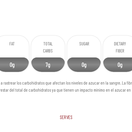
FAT
TOTAL
SUGAR
DIETARY
CARBS
FIBER
0g
7g
0g
0g
a rastrear los carbohidratos que afectan los niveles de azucar en la sangre. La fib
estar del total de carbohidratos ya que tienen un impacto minimo en el azucar en
Serves