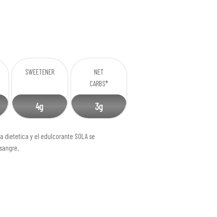
SWEETENER
NET
CARBS*
4g
3g
ra dietetica y el edulcorante SOLA se
 sangre.