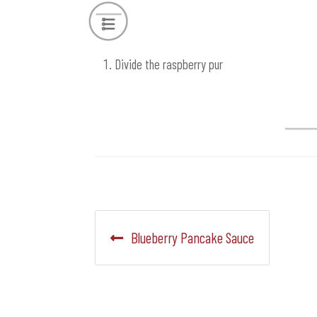
Divide the raspberry pur
Navegación
Anterior:
Blueberry Pancake Sauce
de
entradas