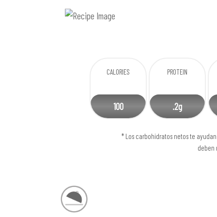
CALORIES
PROTEIN
100
.2g
* Los carbohidratos netos te ayudan 
deben r