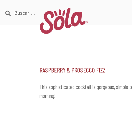
Buscar:
Ir
Ir
a
al
la
contenido
navegación
Raspberry & Prosecco Fizz
This sophisticated cocktail is gorgeous, simple 
morning!