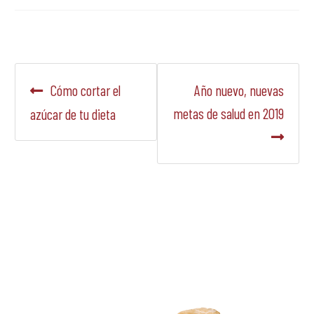
Navegación
Anterior:
Siguiente:
Cómo cortar el
Año nuevo, nuevas
de
metas de salud en 2019
azúcar de tu dieta
entradas