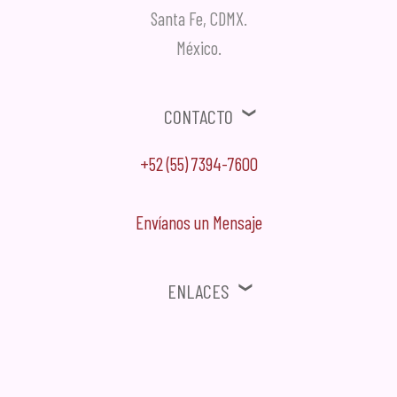
Santa Fe, CDMX.
México.
Contacto
+52 (55) 7394-7600
Envíanos un Mensaje
Enlaces
⚠ Ofertas, Promociones, Publicidad no solicitada no será tomada en
cuenta.