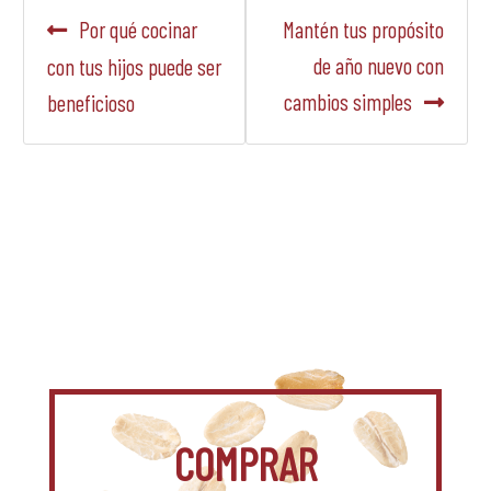
Navegación
Anterior:
Siguiente:
Por qué cocinar
Mantén tus propósito
de
de año nuevo con
con tus hijos puede ser
cambios simples
beneficioso
entradas
COMPRAR