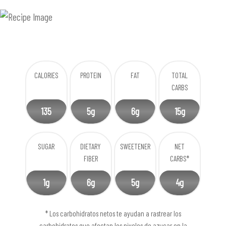
CALORIES
PROTEIN
FAT
TOTAL
CARBS
135
5g
6g
15g
SUGAR
DIETARY
SWEETENER
NET
FIBER
CARBS*
1g
6g
5g
4g
* Los carbohidratos netos te ayudan a rastrear los
carbohidratos que afectan los niveles de azucar en la