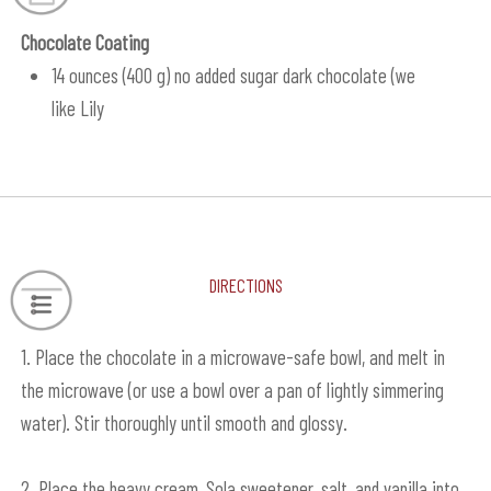
Chocolate Coating
14 ounces (400 g) no added sugar dark chocolate (we
like Lily
Directions
1. Place the chocolate in a microwave-safe bowl, and melt in
the microwave (or use a bowl over a pan of lightly simmering
water). Stir thoroughly until smooth and glossy.
2. Place the heavy cream, Sola sweetener, salt, and vanilla into