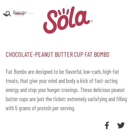
Ir
Ir
Buscar:
a
al
Menú
la
contenido
Productos
navegación
Expandi
el
Chocolate-Peanut Butter Cup Fat Bombs
Investigación
Expandi
menú
el
hijo
Encuentra Sola
Expandi
menú
Fat Bombs are designed to be flavorful, low-carb, high-fat
el
treats, that give your mind and body a kick of fast-acting
hijo
menú
energy and stop your hunger cravings. These delicious peanut
hijo
butter cups are just the ticket; extremely satisfying and filling
with 5 grams of protein per serving.