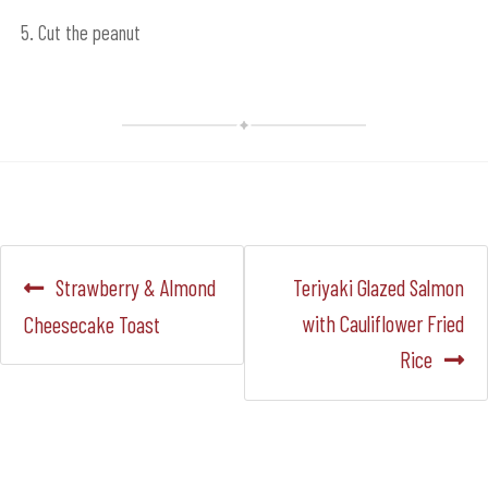
5. Cut the peanut
Navegación
Anterior:
Siguiente:
Strawberry & Almond
Teriyaki Glazed Salmon
de
with Cauliflower Fried
Cheesecake Toast
Rice
entradas