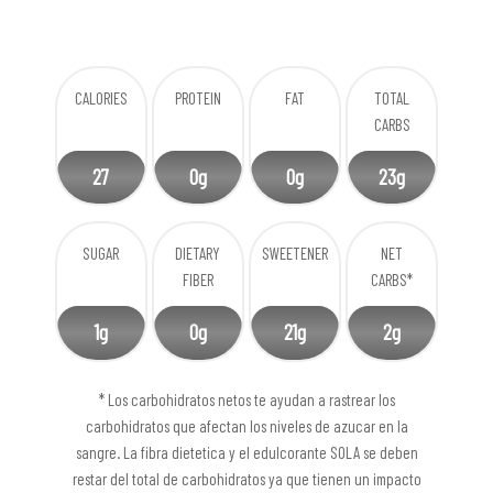
CALORIES
PROTEIN
FAT
TOTAL
CARBS
27
0g
0g
23g
SUGAR
DIETARY
SWEETENER
NET
FIBER
CARBS*
1g
0g
21g
2g
* Los carbohidratos netos te ayudan a rastrear los
carbohidratos que afectan los niveles de azucar en la
sangre. La fibra dietetica y el edulcorante SOLA se deben
restar del total de carbohidratos ya que tienen un impacto