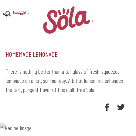
Ir
Ir
Buscar:
a
al
Menú
la
contenido
Productos
navegación
Expandi
el
Homemade Lemonade
Investigación
Expandi
menú
el
hijo
Encuentra Sola
Expandi
menú
There is nothing better than a tall glass of fresh-squeezed
el
lemonade on a hot, summer day. A bit of lemon rind enhances
hijo
menú
the tart, pungent flavor of this guilt-free Sola
hijo