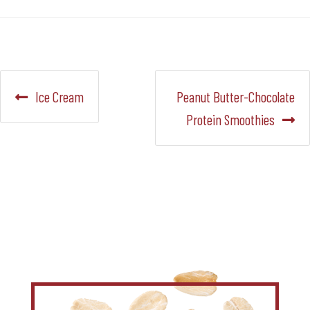
Navegación
Anterior:
Siguiente:
Ice Cream
Peanut Butter-Chocolate
de
Protein Smoothies
entradas