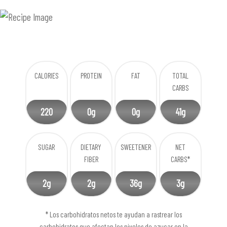
CALORIES
PROTEIN
FAT
TOTAL
CARBS
220
0g
0g
41g
SUGAR
DIETARY
SWEETENER
NET
FIBER
CARBS*
2g
2g
36g
3g
* Los carbohidratos netos te ayudan a rastrear los
carbohidratos que afectan los niveles de azucar en la