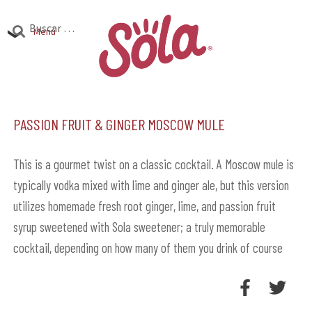
Ir
Ir
Buscar:
a
al
Menú
la
contenido
Productos
navegación
Expandi
el
Passion Fruit & Ginger Moscow Mule
Investigación
Expandi
menú
el
hijo
Encuentra Sola
Expandi
menú
This is a gourmet twist on a classic cocktail. A Moscow mule is
el
typically vodka mixed with lime and ginger ale, but this version
hijo
menú
utilizes homemade fresh root ginger, lime, and passion fruit
hijo
syrup sweetened with Sola sweetener; a truly memorable
cocktail, depending on how many of them you drink of course