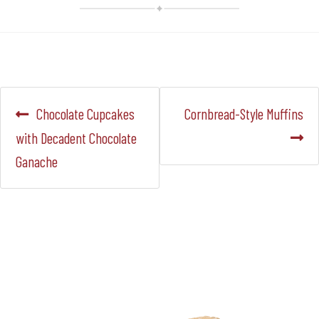
Navegación
Anterior:
Siguiente:
Chocolate Cupcakes
Cornbread-Style Muffins
de
with Decadent Chocolate
Ganache
entradas