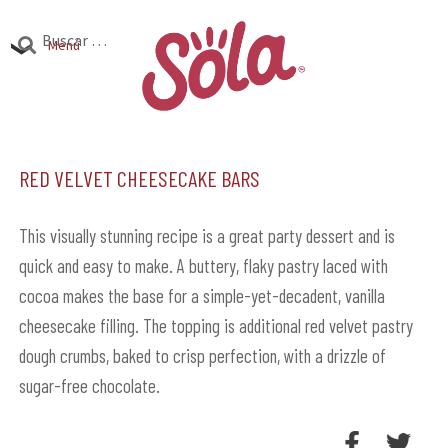
Ir
Ir
Buscar:
a
al
Menú
la
contenido
Productos
navegación
Expandi
el
Red Velvet Cheesecake Bars
Investigación
Expandi
menú
el
hijo
Encuentra Sola
Expandi
menú
This visually stunning recipe is a great party dessert and is
el
quick and easy to make. A buttery, flaky pastry laced with
hijo
menú
cocoa makes the base for a simple-yet-decadent, vanilla
hijo
cheesecake filling. The topping is additional red velvet pastry
dough crumbs, baked to crisp perfection, with a drizzle of
sugar-free chocolate.