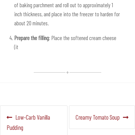
of baking parchment and roll out to approximately 1
inch thickness, and place into the freezer to harden for
about 20 minutes.
Prepare the filling
: Place the softened cream cheese
(it
Navegación
Anterior:
Siguiente:
Low-Carb Vanilla
Creamy Tomato Soup
de
Pudding