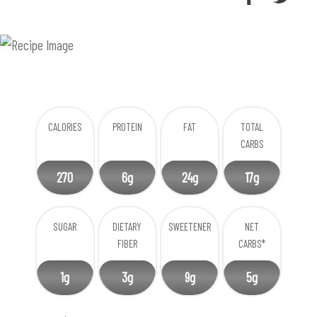
CALORIES
PROTEIN
FAT
TOTAL
CARBS
270
6g
24g
17g
SUGAR
DIETARY
SWEETENER
NET
FIBER
CARBS*
1g
3g
9g
5g