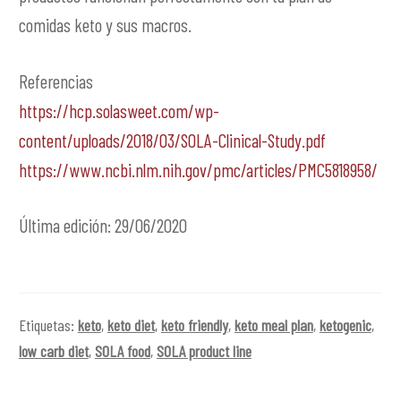
comidas keto y sus macros.
Referencias
https://hcp.solasweet.com/wp-
content/uploads/2018/03/SOLA-Clinical-Study.pdf
https://www.ncbi.nlm.nih.gov/pmc/articles/PMC5818958/
Última edición: 29/06/2020
Etiquetas:
keto
,
keto diet
,
keto friendly
,
keto meal plan
,
ketogenic
,
low carb diet
,
SOLA food
,
SOLA product line