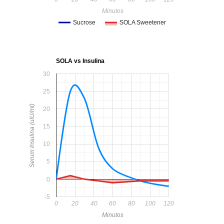
Minutos
Sucrose
SOLA Sweetener
SOLA vs Insulina
30
25
Serum Insulina (ulU/ml)
20
15
10
5
0
-5
0
20
40
60
80
100
120
Minutos