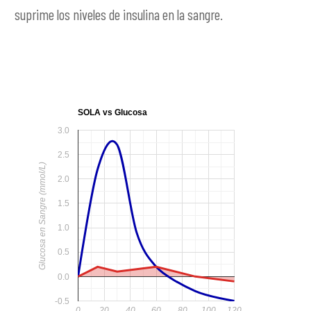
suprime los niveles de insulina en la sangre.
SOLA vs Glucosa
3.0
2.5
Glucosa en Sangre (mmol/L)
2.0
1.5
1.0
0.5
0.0
-0.5
0
20
40
60
80
100
120