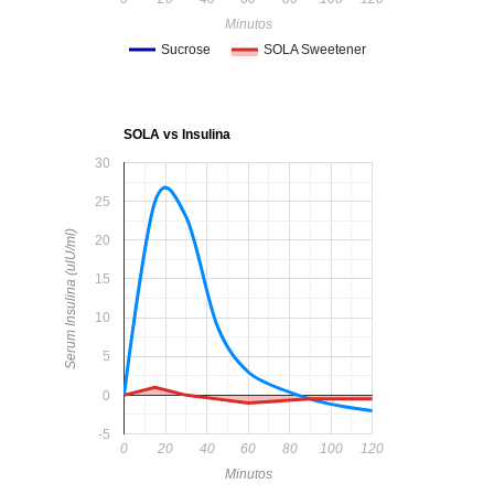
Minutos
Sucrose
SOLA Sweetener
SOLA vs Insulina
30
25
Serum Insulina (ulU/ml)
20
15
10
5
0
-5
0
20
40
60
80
100
120
Minutos