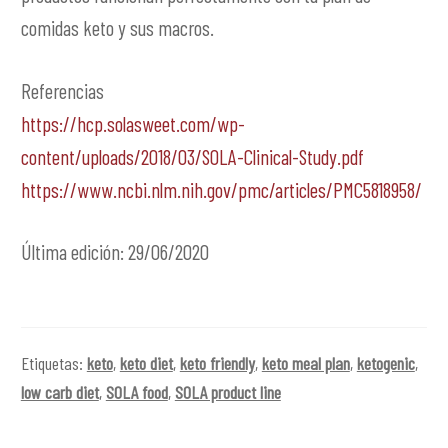
comidas keto y sus macros.
Referencias
https://hcp.solasweet.com/wp-
content/uploads/2018/03/SOLA-Clinical-Study.pdf
https://www.ncbi.nlm.nih.gov/pmc/articles/PMC5818958/
Última edición: 29/06/2020
Etiquetas:
keto
,
keto diet
,
keto friendly
,
keto meal plan
,
ketogenic
,
low carb diet
,
SOLA food
,
SOLA product line