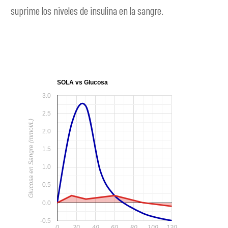
suprime los niveles de insulina en la sangre.
SOLA vs Glucosa
3.0
2.5
Glucosa en Sangre (mmol/L)
2.0
1.5
1.0
0.5
0.0
-0.5
0
20
40
60
80
100
120