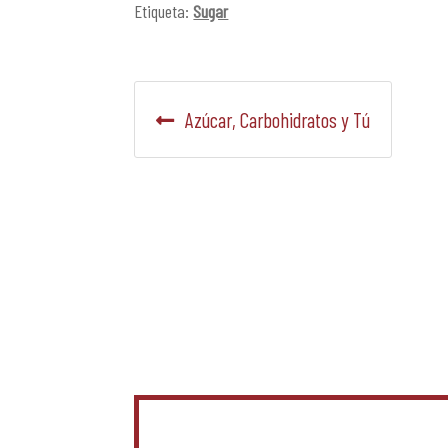
Etiqueta:
Sugar
Navegación
Anterior:
Azúcar, Carbohidratos y Tú
de
entradas