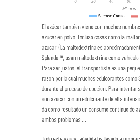
0
20
40
60
Minutes
Sucrose Control
El azúcar también viene con muchos nombres c
azúcar en polvo. Incluso cosas como la maltod
azúcar. (La maltodextrina es aproximadamente
Splenda ™, usan maltodextrina como vehículo p
Para ser justos, el transportista es una peque
razón por la cual muchos edulcorantes como 
durante el proceso de cocción. Para intentar
son azúcar con un edulcorante de alta intensid
da como resultado un consumo continuo de az
ambos problemas …
Todo este azúcar añadida ha llevado a propor