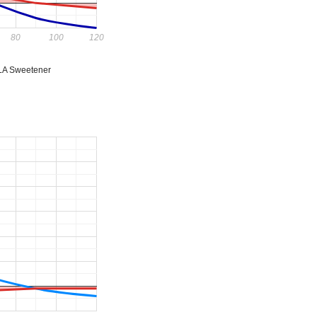
80
100
120
A Sweetener