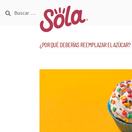
Buscar:
Ir
Ir
a
al
la
contenido
¿Por qué deberías reemplazar el azúcar?
navegación