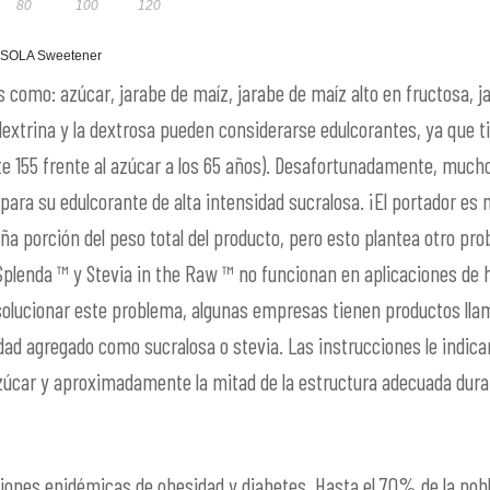
80
100
120
SOLA Sweetener
omo: azúcar, jarabe de maíz, jarabe de maíz alto en fructosa, ja
extrina y la dextrosa pueden considerarse edulcorantes, ya que t
 155 frente al azúcar a los 65 años). Desafortunadamente, muchos
ara su edulcorante de alta intensidad sucralosa. ¡El portador es m
ña porción del peso total del producto, pero esto plantea otro pro
Splenda ™ y Stevia in the Raw ™ no funcionan en aplicaciones de
 solucionar este problema, algunas empresas tienen productos lla
ad agregado como sucralosa o stevia. Las instrucciones le indican
úcar y aproximadamente la mitad de la estructura adecuada duran
ciones epidémicas de obesidad y diabetes. Hasta el 70% de la pob