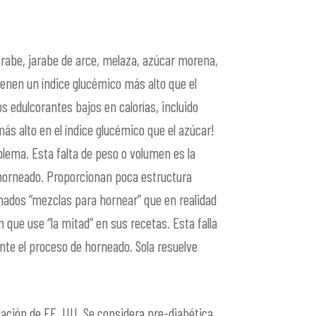
rabe, jarabe de arce, melaza, azúcar morena,
ienen un índice glucémico más alto que el
 edulcorantes bajos en calorías, incluido
ás alto en el índice glucémico que el azúcar!
blema. Esta falta de peso o volumen es la
 horneado. Proporcionan poca estructura
mados “mezclas para hornear” que en realidad
 que use “la mitad” en sus recetas. Esta falla
te el proceso de horneado. Sola resuelve
lación de EE. UU. Se considera pre-diabética