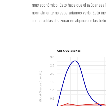
más económico. Esto hace que el azúcar sea i
normalmente no esperaríamos verlo. Esto incl
cucharaditas de azúcar en algunas de las bebi
SOLA vs Glucose
3.0
2.5
Blood Glucose (mmol/L)
2.0
1.5
1.0
0.5