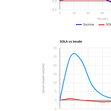
0.0
-0.5
0
20
40
60
Minutes
Sucrose
SOL
SOLA vs Insulin
30
25
Serum Insulin (ulU/ml)
20
15
10
5
0
-5